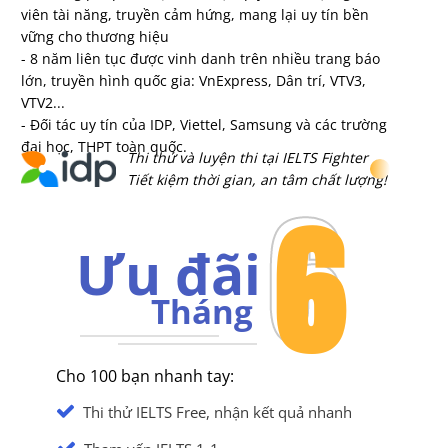
viên tài năng, truyền cảm hứng, mang lại uy tín bền
vững cho thương hiệu
- 8 năm liên tục được vinh danh trên nhiều trang báo
lớn, truyền hình quốc gia: VnExpress, Dân trí, VTV3,
VTV2...
- Đối tác uy tín của IDP, Viettel, Samsung và các trường
đại học, THPT toàn quốc.
Thi thử và luyện thi tại IELTS Fighter
Tiết kiệm thời gian, an tâm chất lượng!
6
6
Ưu đãi
Tháng
Cho 100 bạn nhanh tay:
Thi thử IELTS Free, nhận kết quả nhanh