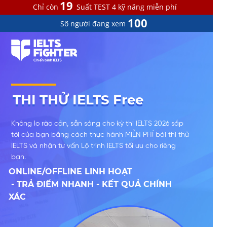
19
Chỉ còn
Suất TEST 4 kỹ năng miễn phí
100
Số người đang xem
THI THỬ IELTS Free
THI THỬ IELTS Free
Không lo rào cản, sẵn sàng cho kỳ thi IELTS 2026 sắp
tới của bạn bằng cách thực hành MIỄN PHÍ bài thi thử
IELTS và nhận tư vấn Lộ trình IELTS tối ưu cho riêng
bạn.
ONLINE/OFFLINE LINH HOẠT
- TRẢ ĐIỂM NHANH - KẾT QUẢ CHÍNH
XÁC