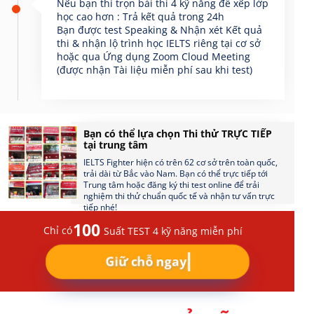
Nếu bạn thi trọn bài thi 4 kỹ năng để xếp lớp
học cao hơn : Trả kết quả trong 24h
Bạn được test Speaking & Nhận xét Kết quả
thi & nhận lộ trình học IELTS riêng tại cơ sở
hoặc qua Ứng dụng Zoom Cloud Meeting
(được nhận Tài liệu miễn phí sau khi test)
Bạn có thể lựa chọn Thi thử TRỰC TIẾP
tại trung tâm
IELTS Fighter hiện có trên 62 cơ sở trên toàn quốc,
trải dài từ Bắc vào Nam. Bạn có thể trực tiếp tới
Trung tâm hoặc đăng ký thi test online để trải
nghiệm thi thử chuẩn quốc tế và nhận tư vấn trực
tiếp nhé!
100
Chỉ có
Suất TEST 4 kỹ năng miễn phí
Giữ chỗ ngay