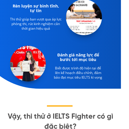
Rèn luyện sự bình tĩnh,
tự tin
Thi thử giúp bạn vượt qua áp lực
phòng thi, rút kinh nghiệm căn
thời gian hiệu quả
Đánh giá năng lực để
bước tới mục tiêu
Biết được trình độ hiện tại để
lên kế hoạch điều chỉnh, đảm
bảo đạt mục tiêu IELTS kì vọng
Vậy, thi thử ở IELTS Fighter có gì
đặc biệt?