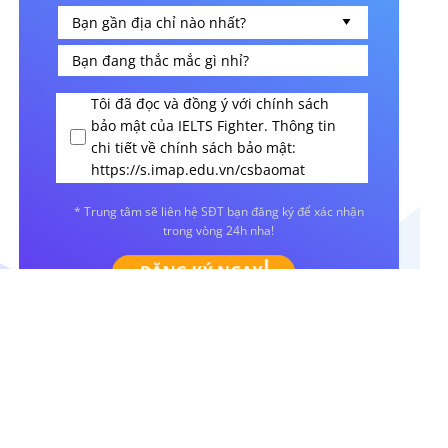
Tôi đã đọc và đồng ý với chính sách
bảo mật của IELTS Fighter. Thông tin
chi tiết về chính sách bảo mật:
https://s.imap.edu.vn/csbaomat
* Trung tâm sẽ liên hệ SĐT bạn đăng ký để xác nhận
trong vòng 24h nha!
ĐĂNG KÝ NGAY
IELTS Fighter - Tiên phong phổ cập IELTS
cho người Việt