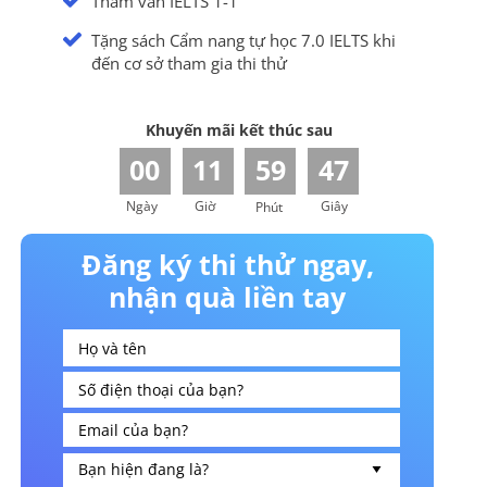
Tham vấn IELTS 1-1
Tặng sách Cẩm nang tự học 7.0 IELTS khi
đến cơ sở tham gia thi thử
Khuyến mãi kết thúc sau
00
11
59
46
Ngày
Giờ
Giây
Phút
Đăng ký thi thử ngay,
nhận quà liền tay